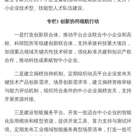
小企业技术型、技能型人才队伍建设。
专栏1 创新协同领航行动
一是打造创新联合体。推动平台企业联合中小企业和高
校、科研院所等组建创新联合体，支持承接科技重大项目，
加强重点领域关键共性技术研发，强化标准共建和知识产权
合作，推动科技成果赋智中小企业。
二是建立揭榜挂帅机制。定期组织动员平台企业发布关
键技术产品创新需求、场景创新需求等，建立揭榜资格审核
与能力评估机制，组织符合条件的中小企业揭榜攻关，支持
开展资源对接。
三是建设智能服务平台。开发一批适合中小企业的智能
化应用模块和模型资源，提供开发工具、算力支持与测试环
境。定期发布工业领域智能服务典型场景清单，打造一批可