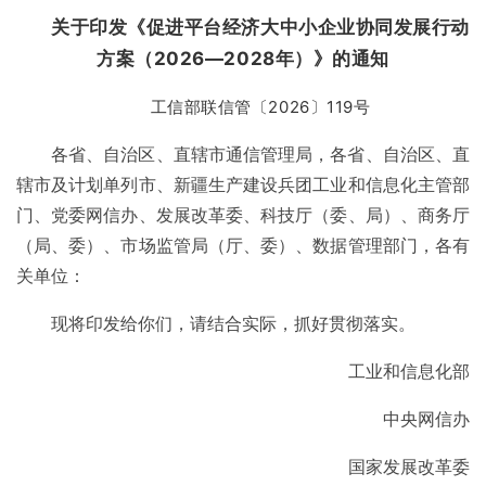
关于印发《促进平台经济大中小企业协同发展行动
方案（2026—2028年）》的通知
工信部联信管〔2026〕119号
各省、自治区、直辖市通信管理局，各省、自治区、直
辖市及计划单列市、新疆生产建设兵团工业和信息化主管部
门、党委网信办、发展改革委、科技厅（委、局）、商务厅
（局、委）、市场监管局（厅、委）、数据管理部门，各有
关单位：
现将印发给你们，请结合实际，抓好贯彻落实。
工业和信息化部
中央网信办
国家发展改革委