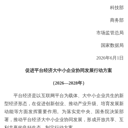
科技部
商务部
市场监管总局
国家数据局
2026年6月1日
促进平台经济大中小企业协同发展行动方案
（2026—2028年）
平台经济是以互联网平台为载体、大中小企业共生的新
型经济形态，在促进创新创业、推动产业升级、培育发展新
动能等方面发挥重要作用。为落实党中央、国务院决策部
署，推动平台经济大中小企业协同发展，形成开放共享、互
利共赢的良好生态，制定行动方案。