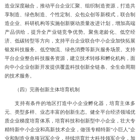
造业深度融合，推动平台企业汇聚、组织制造资源，打造共
享制造、绿色制造、个性定制、众包众创等新模式，联合制
造企业、科研机构等实施创新驱动质量改进计划，增加高端
产品供给，提升全产业链竞争优势。聚焦老龄化、低空经
济、低碳转型等方向，支持平台企业联合中小企业加快拓展
银发科技服务、低空物流、绿色消费等新兴服务场景。支持
平台企业整合科技服务资源，建立技术转移和孵化机构，面
向中小企业创新开发提供覆盖科技创新全链条、全生命周期
的技术服务。
（四）完善创新主体培育机制
支持有条件的地区打造中小企业孵化器，培育主体多
元、类型多样、业态丰富的创新生态。健全平台经济领域优
质企业梯度培育体系，培育科技和创新型中小企业，壮大专
精特新中小企业和高新技术企业，做强专精特新“小巨人”企
业和制造业单项冠军企业，持续培育壮大科技领军企业，加