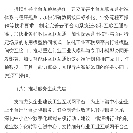
持续引导平台互通互操作，建立完善平台互联互通标准
体系与程序规则，加快明确数据接口标准化、业务流程互操
作等技术要求。制定完善云平台间系统迁移和互联互通标
准，加快业务和数据互联互通。加快探索通用模型与面向特
定场景的专用模型协同模式，依托工业互联网平台打通模型
间交互接口，推动重点行业工业大模型与专用小模型协同开
发部署。加快智能体互联互通协议标准研制和推广应用，打
通数据、工具与能力壁垒，实现异构智能体间的任务协同与
资源互操作。
（八）推动服务生态共建
支持龙头企业建设工业互联网平台，为上下游中小企业
上平台用平台提供服务。健全制造业数智化转型服务体系，
深化中小企业数字化赋能专项行动，建设一批深耕行业的制
造业数字化转型促进中心，支持细分行业工业互联网平台企